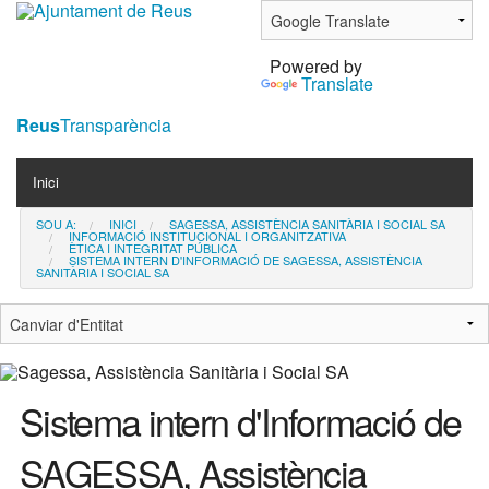
Ves
al
Powered by
contingut.
Translate
|
Salta
Reus
Transparència
a
Navigation
la
Inici
navegació
SOU A:
INICI
SAGESSA, ASSISTÈNCIA SANITÀRIA I SOCIAL SA
Contacta
INFORMACIÓ INSTITUCIONAL I ORGANITZATIVA
ÈTICA I INTEGRITAT PÚBLICA
SISTEMA INTERN D'INFORMACIÓ DE SAGESSA, ASSISTÈNCIA
SANITÀRIA I SOCIAL SA
Notícies
Sistema intern d'Informació de
SAGESSA, Assistència