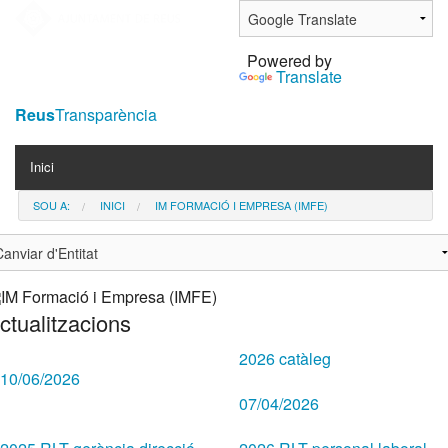
Ves
al
Powered by
contingut.
Translate
|
Salta
Reus
Transparència
a
Navigation
la
Inici
navegació
SOU A:
INICI
IM FORMACIÓ I EMPRESA (IMFE)
Contacta
Notícies
ctualitzacions
2026 catàleg
10/06/2026
07/04/2026