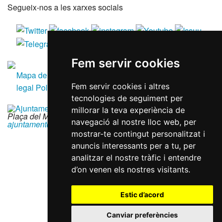
Segueix-nos a les xarxes socials
Fem servir cookies
Mapa del lloc
Accessibilitat
Política de galetes
Avís
Fem servir cookies i altres
legal
Política de privacitat
RGPD
tecnologies de seguiment per
millorar la teva experiència de
Plaça del Mercadal · 43201 Reus
|
977 010 010
|
navegació al nostre lloc web, per
ajuntament@reus.cat
|
reus.cat
mostrar-te contingut personalitzat i
anuncis interessants per a tu, per
analitzar el nostre tràfic i entendre
d’on venen els nostres visitants.
Estic d’acord
Canviar preferències