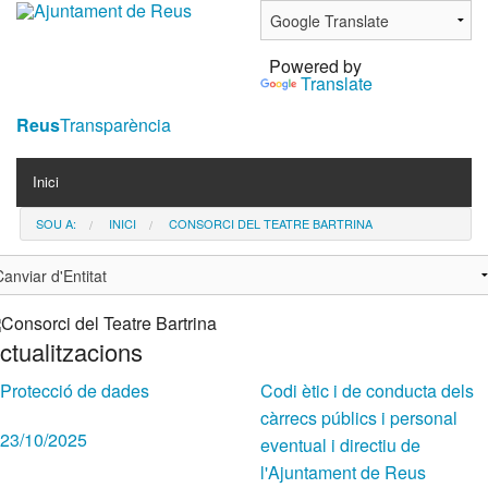
Ves
al
Powered by
contingut.
Translate
|
Salta
Reus
Transparència
a
Navigation
la
Inici
navegació
SOU A:
INICI
CONSORCI DEL TEATRE BARTRINA
Contacta
Notícies
ctualitzacions
Protecció de dades
Codi ètic i de conducta dels
càrrecs públics i personal
23/10/2025
eventual i directiu de
l'Ajuntament de Reus