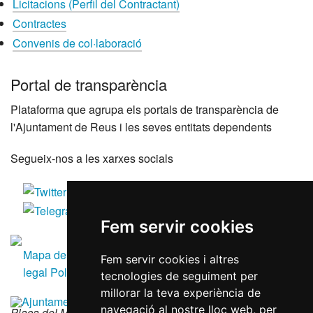
Licitacions (Perfil del Contractant)
Contractes
Convenis de col·laboració
Portal de transparència
Plataforma que agrupa els portals de transparència de
l'Ajuntament de Reus i les seves entitats dependents
Segueix-nos a les xarxes socials
Fem servir cookies
Mapa del lloc
Accessibilitat
Política de galetes
Avís
Fem servir cookies i altres
legal
Política de privacitat
RGPD
tecnologies de seguiment per
millorar la teva experiència de
navegació al nostre lloc web, per
Plaça del Mercadal · 43201 Reus
|
977 010 010
|