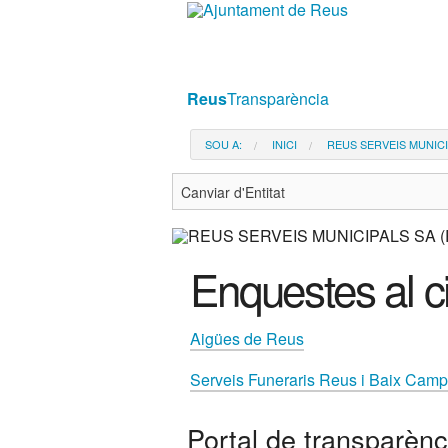
Ves
al
contingut.
|
Reus
Transparència
Salta
a
SOU A:
INICI
REUS SERVEIS MUNICI
la
navegació
Enquestes al ci
Aigües de Reus
Serveis Funeraris Reus i Baix Cam
Portal de transparènc