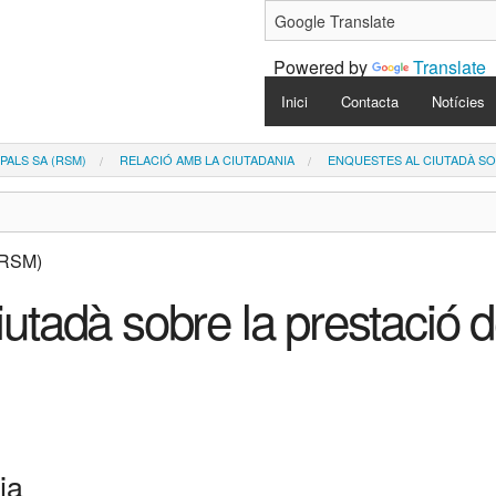
Powered by
Translate
Navigation
Inici
Contacta
Notícies
PALS SA (RSM)
RELACIÓ AMB LA CIUTADANIA
ENQUESTES AL CIUTADÀ SO
utadà sobre la prestació d
p
ia