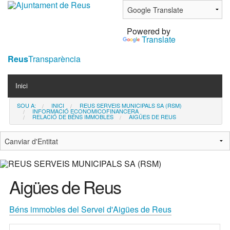
Ves
al
Powered by
contingut.
Translate
|
Salta
Reus
Transparència
a
Navigation
la
Inici
navegació
SOU A:
INICI
REUS SERVEIS MUNICIPALS SA (RSM)
Contacta
INFORMACIÓ ECONOMICOFINANCERA
RELACIÓ DE BÉNS IMMOBLES
AIGÜES DE REUS
Notícies
Aigües de Reus
Béns immobles del Servei d'Aigües de Reus