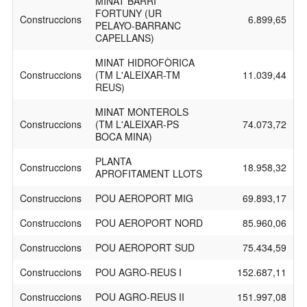
MINAT BARRI
FORTUNY (UR
Construccions
6.899,65
PELAYO-BARRANC
CAPELLANS)
MINAT HIDROFÒRICA
Construccions
(TM L'ALEIXAR-TM
11.039,44
REUS)
MINAT MONTEROLS
Construccions
(TM L'ALEIXAR-PS
74.073,72
BOCA MINA)
PLANTA
Construccions
18.958,32
APROFITAMENT LLOTS
Construccions
POU AEROPORT MIG
69.893,17
Construccions
POU AEROPORT NORD
85.960,06
Construccions
POU AEROPORT SUD
75.434,59
Construccions
POU AGRO-REUS I
152.687,11
Construccions
POU AGRO-REUS II
151.997,08