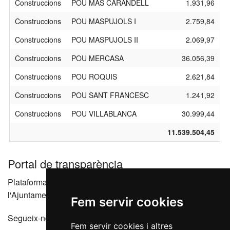
Construccions
POU MAS CARANDELL
1.931,96
Construccions
POU MASPUJOLS I
2.759,84
Construccions
POU MASPUJOLS II
2.069,97
Construccions
POU MERCASA
36.056,39
Construccions
POU ROQUIS
2.621,84
Construccions
POU SANT FRANCESC
1.241,92
Construccions
POU VILLABLANCA
30.999,44
11.539.504,45
Portal de transparència
Plataforma que agrupa els portals de transparència de
l'Ajuntament de Reus i les seves entitats dependents
Fem servir cookies
Segueix-nos a les xarxes socials
Fem servir cookies i altres