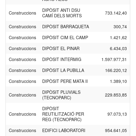
DIPÒSIT ANTI DSU
Construccions
733.142,40
CAMÍ DELS MORTS
Construccions
DIPÒSIT BARRAQUETA
300,74
Construccions
DIPÒSIT CIM EL CAMP
1.421,62
Construccions
DIPÒSIT EL PINAR
6.434,03
Construccions
DIPÒSIT INTERMIG
1.597.977,31
Construccions
DIPÒSIT LA PUBILLA
166.220,12
Construccions
DIPÒSIT PERE MATA II
1.389,10
DIPÒSIT PLUVIALS
Construccions
229.853,85
(TECNOPARC)
DIPÒSIT
Construccions
REUTILITZACIÓ PER
97.073,13
REG (TECNOPARC)
Construccions
EDIFICI LABORATORI
954.641,05