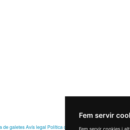
Fem servir coo
ca de galetes
Avís legal
Política de privacitat
RGPD
Fem servir cookies i al