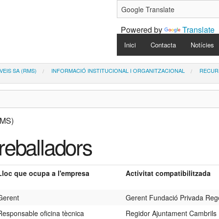
Powered by
Translate
Navigation
Inici
Contacta
Notícies
VEIS SA (RMS)
INFORMACIÓ INSTITUCIONAL I ORGANITZACIONAL
RECUR
treballadors
Lloc que ocupa a l'empresa
Activitat compatibilitzada
Gerent
Gerent Fundació Privada Reg
Responsable oficina tècnica
Regidor Ajuntament Cambrils