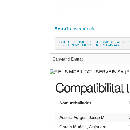
Ves
al
contingut.
|
Reus
Transparència
Salta
a
SOU A:
INICI
REUS MOBILITAT I SER
COMPATIBILITAT TREBALLADORS
la
navegació
Compatibilitat 
Nom treballador
Adserà Vergés, Josep M.
García Muñoz , Alejandro