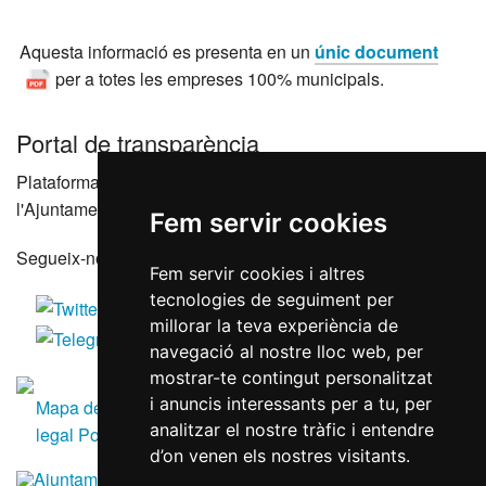
Aquesta informació es presenta en un
únic document
per a totes les empreses 100% municipals.
Portal de transparència
Plataforma que agrupa els portals de transparència de
l'Ajuntament de Reus i les seves entitats dependents
Fem servir cookies
Segueix-nos a les xarxes socials
Fem servir cookies i altres
tecnologies de seguiment per
millorar la teva experiència de
navegació al nostre lloc web, per
mostrar-te contingut personalitzat
i anuncis interessants per a tu, per
Mapa del lloc
Accessibilitat
Política de galetes
Avís
analitzar el nostre tràfic i entendre
legal
Política de privacitat
RGPD
d’on venen els nostres visitants.