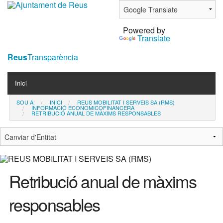
Ves
al
Powered by
contingut.
Translate
|
Salta
Reus
Transparència
a
Navigation
la
Inici
navegació
SOU A:
INICI
REUS MOBILITAT I SERVEIS SA (RMS)
Contacta
INFORMACIÓ ECONOMICOFINANCERA
RETRIBUCIÓ ANUAL DE MÀXIMS RESPONSABLES
Notícies
Retribució anual de màxims
responsables