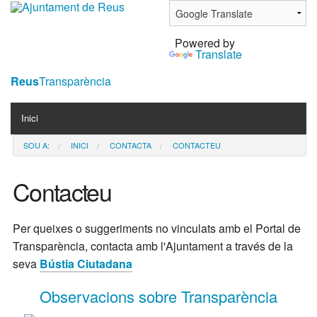
Ves
al
Powered by
contingut.
Translate
|
Salta
Reus
Transparència
a
Navigation
la
Inici
navegació
SOU A:
INICI
CONTACTA
CONTACTEU
Contacta
Notícies
Contacteu
Per queixes o suggeriments no vinculats amb el Portal de
Transparència, contacta amb l'Ajuntament a través de la
seva
Bústia Ciutadana
Observacions sobre Transparència