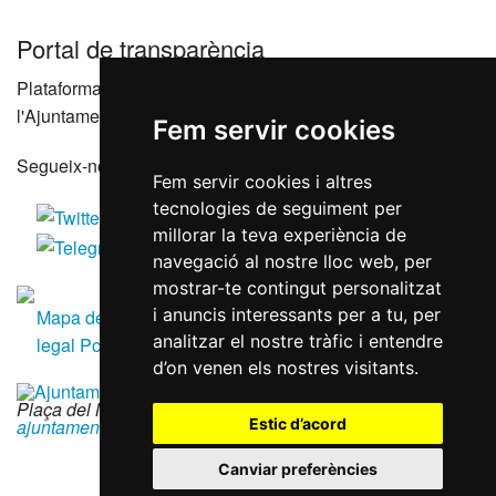
Portal de transparència
Plataforma que agrupa els portals de transparència de
l'Ajuntament de Reus i les seves entitats dependents
Fem servir cookies
Segueix-nos a les xarxes socials
Fem servir cookies i altres
tecnologies de seguiment per
millorar la teva experiència de
navegació al nostre lloc web, per
mostrar-te contingut personalitzat
i anuncis interessants per a tu, per
Mapa del lloc
Accessibilitat
Política de galetes
Avís
analitzar el nostre tràfic i entendre
legal
Política de privacitat
RGPD
d’on venen els nostres visitants.
Plaça del Mercadal · 43201 Reus
|
977 010 010
|
ajuntament@reus.cat
|
reus.cat
Estic d’acord
Canviar preferències