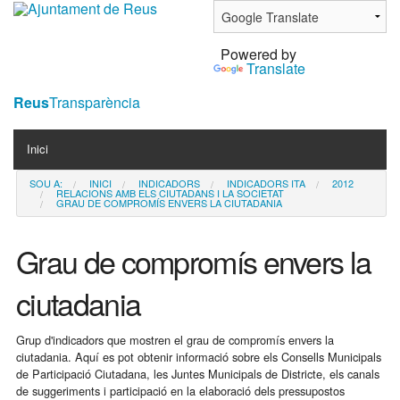
Ves
al
Powered by
contingut.
Translate
|
Salta
Reus
Transparència
a
Navigation
la
Inici
navegació
SOU A:
INICI
INDICADORS
INDICADORS ITA
2012
Contacta
RELACIONS AMB ELS CIUTADANS I LA SOCIETAT
GRAU DE COMPROMÍS ENVERS LA CIUTADANIA
Notícies
Grau de compromís envers la
ciutadania
Grup d'indicadors que mostren el grau de compromís envers la
ciutadania. Aquí es pot obtenir informació sobre els Consells Municipals
de Participació Ciutadana, les Juntes Municipals de Districte, els canals
de suggeriments i participació en la elaboració dels pressupostos