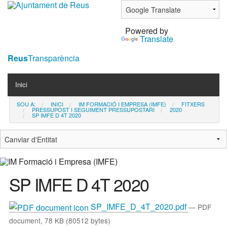
Ves
al
Powered by
contingut.
Translate
|
Salta
Reus
Transparència
a
Navigation
la
Inici
navegació
SOU A:
INICI
IM FORMACIÓ I EMPRESA (IMFE)
FITXERS
Contacta
PRESSUPOST I SEGUIMENT PRESSUPOSTARI
2020
SP IMFE D 4T 2020
Notícies
SP IMFE D 4T 2020
SP_IMFE_D_4T_2020.pdf
— PDF
document, 78 KB (80512 bytes)