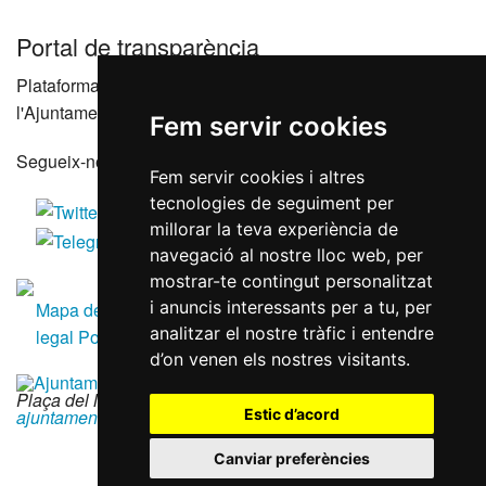
Portal de transparència
Plataforma que agrupa els portals de transparència de
l'Ajuntament de Reus i les seves entitats dependents
Fem servir cookies
Segueix-nos a les xarxes socials
Fem servir cookies i altres
tecnologies de seguiment per
millorar la teva experiència de
navegació al nostre lloc web, per
mostrar-te contingut personalitzat
i anuncis interessants per a tu, per
Mapa del lloc
Accessibilitat
Política de galetes
Avís
analitzar el nostre tràfic i entendre
legal
Política de privacitat
RGPD
d’on venen els nostres visitants.
Plaça del Mercadal · 43201 Reus
|
977 010 010
|
Estic d’acord
ajuntament@reus.cat
|
reus.cat
Canviar preferències