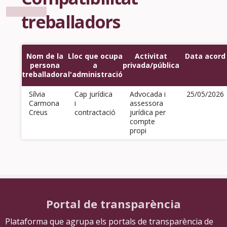
treballadors
Nom de la
Lloc que ocupa
Activitat
Data acord
persona
a
privada/pública
treballadora
l'administració
Sílvia
Cap jurídica
Advocada i
25/05/2026
Carmona
i
assessora
Creus
contractació
jurídica per
compte
propi
Portal de transparència
Plataforma que agrupa els portals de transparència de