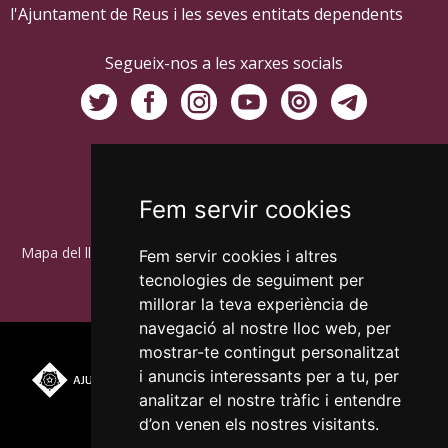
l'Ajuntament de Reus i les seves entitats dependents
Segueix-nos a les xarxes socials
Fem servir cookies
Mapa del lloc
Accessibilitat
Política de galetes
Avís legal
Fem servir cookies i altres
Política de privacitat
RGPD
tecnologies de seguiment per
millorar la teva experiència de
navegació al nostre lloc web, per
mostrar-te contingut personalitzat
Plaça del Mercadal ·
43201 Reus
i anuncis interessants per a tu, per
977 010 010
analitzar el nostre tràfic i entendre
ajuntament@reus.cat
|
reus.cat
d’on venen els nostres visitants.