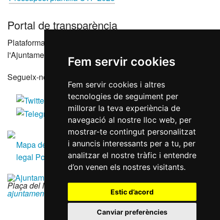
Portal de transparència
Plataforma que agrupa els portals de transparència de
l'Ajuntament de Reus i les seves entitats dependents
Fem servir cookies
Segueix-nos a les xarxes socials
Fem servir cookies i altres
tecnologies de seguiment per
millorar la teva experiència de
navegació al nostre lloc web, per
mostrar-te contingut personalitzat
i anuncis interessants per a tu, per
Mapa del lloc
Accessibilitat
Política de galetes
Avís
analitzar el nostre tràfic i entendre
legal
Política de privacitat
RGPD
d’on venen els nostres visitants.
Plaça del Mercadal · 43201 Reus
|
977 010 010
|
ajuntament@reus.cat
|
reus.cat
Estic d’acord
Canviar preferències