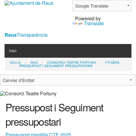
Ves
al
Powered by
contingut.
Translate
|
Salta
Reus
Transparència
a
Navigation
la
Inici
navegació
SOU A:
INICI
CONSORCI TEATRE FORTUNY
FITXERS
Contacta
PRESSUPOST I SEGUIMENT PRESSUPOSTARI
Notícies
Pressupost i Seguiment
pressupostari
Pressupost plantilla CTF 2025