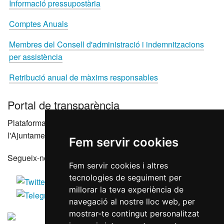
Informació pressupostària
Comptes Anuals
Membres del Consell d'administració i indemnitzacions
per assistència
Retribució anual de màxims responsables
Portal de transparència
Plataforma que agrupa els portals de transparència de
l'Ajuntament de Reus i les seves entitats dependents
Fem servir cookies
Segueix-nos a les xarxes socials
Fem servir cookies i altres
tecnologies de seguiment per
millorar la teva experiència de
navegació al nostre lloc web, per
mostrar-te contingut personalitzat