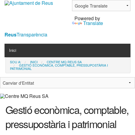
Ves
al
Powered by
contingut.
Translate
|
Salta
Reus
Transparència
a
Navigation
la
Inici
navegació
SOU A:
INICI
CENTRE MQ REUS SA
Contacta
GESTIÓ ECONÒMICA, COMPTABLE, PRESSUPOSTÀRIA I
PATRIMONIAL
Notícies
Gestió econòmica, comptable,
pressupostària i patrimonial