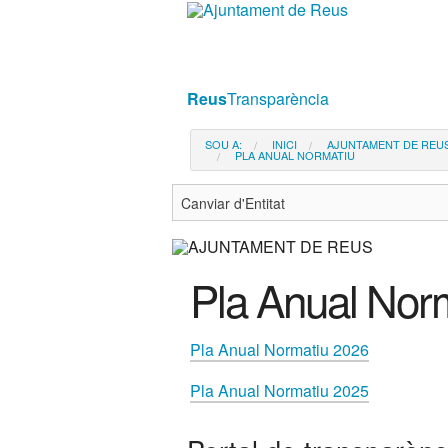
Ves
al
contingut.
|
Reus
Transparència
Salta
a
SOU A:
INICI
AJUNTAMENT DE REU
PLA ANUAL NORMATIU
la
navegació
Pla Anual Nor
Pla Anual Normatiu 2026
Pla Anual Normatiu 2025