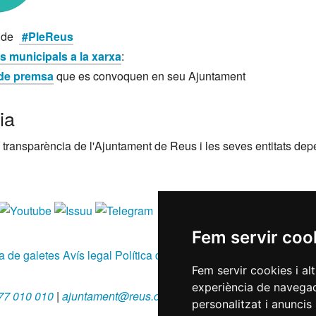
g
de
#PleReus
ps municipals a la xarxa
:
 de premsa
que es convoquen en seu Ajuntament
ia
 transparència de l'Ajuntament de Reus i les seves entitats de
Fem servir coo
ca de galetes
Avís legal
Política de privacitat
RGPD
Fem servir cookies i al
experiència de navegac
77 010 010
|
ajuntament@reus.cat
|
reus.cat
personalitzat i anuncis 