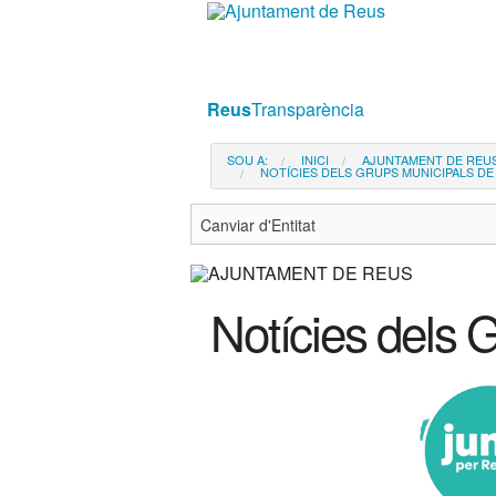
Ves
al
contingut.
|
Reus
Transparència
Salta
a
SOU A:
INICI
AJUNTAMENT DE REU
NOTÍCIES DELS GRUPS MUNICIPALS DE
la
navegació
Notícies dels G