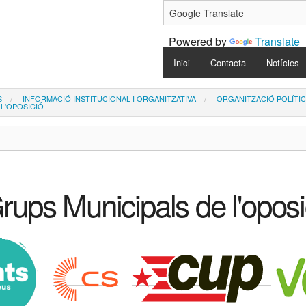
Powered by
Translate
Navigation
Inici
Contacta
Notícies
S
INFORMACIÓ INSTITUCIONAL I ORGANITZATIVA
ORGANITZACIÓ POLÍTIC
 L'OPOSICIÓ
rups Municipals de l'oposi