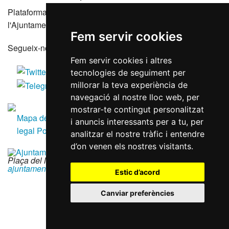
Plataforma que agrupa els portals de transparència de
l'Ajuntament de Reus i les seves entitats dependents
Fem servir cookies
Segueix-nos a les xarxes socials
Fem servir cookies i altres
tecnologies de seguiment per
millorar la teva experiència de
navegació al nostre lloc web, per
mostrar-te contingut personalitzat
Mapa del lloc
Accessibilitat
Política de galetes
Avís
i anuncis interessants per a tu, per
legal
Política de privacitat
RGPD
analitzar el nostre tràfic i entendre
d’on venen els nostres visitants.
Plaça del Mercadal · 43201 Reus
|
977 010 010
|
ajuntament@reus.cat
|
reus.cat
Estic d’acord
Canviar preferències