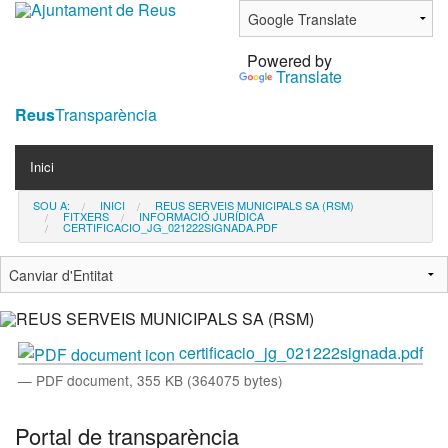
Ves
al
Powered by
contingut.
Translate
|
Salta
Reus
Transparència
a
Navigation
la
Inici
navegació
SOU A:
INICI
REUS SERVEIS MUNICIPALS SA (RSM)
Contacta
FITXERS
INFORMACIÓ JURÍDICA
CERTIFICACIO_JG_021222SIGNADA.PDF
Notícies
certificacio_jg_021222signada.pdf
— PDF document, 355 KB (364075 bytes)
Portal de transparència