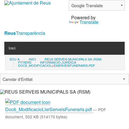
Ves
al
Powered by
contingut.
Translate
|
Salta
Reus
Transparència
a
Navigation
la
Inici
navegació
SOU A:
INICI
REUS SERVEIS MUNICIPALS SA (RSM)
Contacta
FITXERS
INFORMACIÓ JURÍDICA
DOC6_MODIFICACIOLLEISERVEISFUNERARIS.PDF
Notícies
Doc6_ModificacioLleiServeisFuneraris.pdf
— PDF
document, 502 KB (514170 bytes)