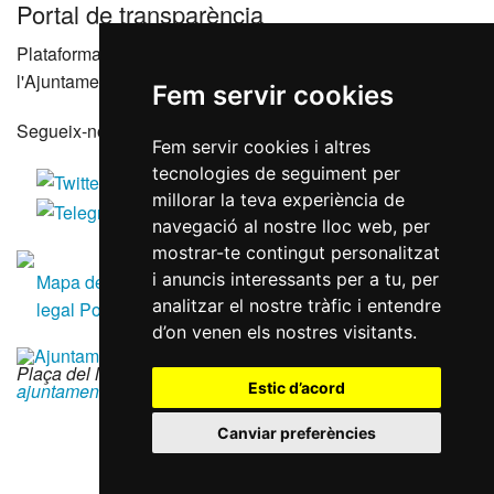
Portal de transparència
Plataforma que agrupa els portals de transparència de
l'Ajuntament de Reus i les seves entitats dependents
Fem servir cookies
Segueix-nos a les xarxes socials
Fem servir cookies i altres
tecnologies de seguiment per
millorar la teva experiència de
navegació al nostre lloc web, per
mostrar-te contingut personalitzat
i anuncis interessants per a tu, per
Mapa del lloc
Accessibilitat
Política de galetes
Avís
analitzar el nostre tràfic i entendre
legal
Política de privacitat
RGPD
d’on venen els nostres visitants.
Plaça del Mercadal · 43201 Reus
|
977 010 010
|
Estic d’acord
ajuntament@reus.cat
|
reus.cat
Canviar preferències