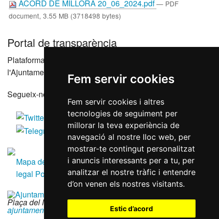
ACORD DE MILLORA 20_06_2024.pdf
— PDF
document, 3.55 MB (3718498 bytes)
Portal de transparència
Plataforma que agrupa els portals de transparència de
l'Ajuntament de Reus i les seves entitats dependents
Fem servir cookies
Segueix-nos a les xarxes socials
Fem servir cookies i altres
tecnologies de seguiment per
millorar la teva experiència de
navegació al nostre lloc web, per
mostrar-te contingut personalitzat
i anuncis interessants per a tu, per
Mapa del lloc
Accessibilitat
Política de galetes
Avís
analitzar el nostre tràfic i entendre
legal
Política de privacitat
RGPD
d’on venen els nostres visitants.
Plaça del Mercadal · 43201 Reus
|
977 010 010
|
ajuntament@reus.cat
|
reus.cat
Estic d’acord