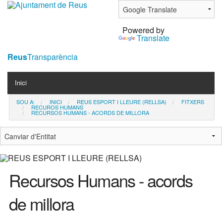
Ves
al
Powered by
contingut.
Translate
|
Salta
Reus
Transparència
a
Navigation
la
Inici
navegació
SOU A:
INICI
REUS ESPORT I LLEURE (RELLSA)
FITXERS
Contacta
RECUROS HUMANS
RECURSOS HUMANS - ACORDS DE MILLORA
Notícies
Recursos Humans - acords
de millora