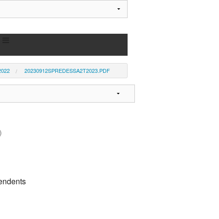
2022
20230912SPREDESSA2T2023.PDF
)
pendents