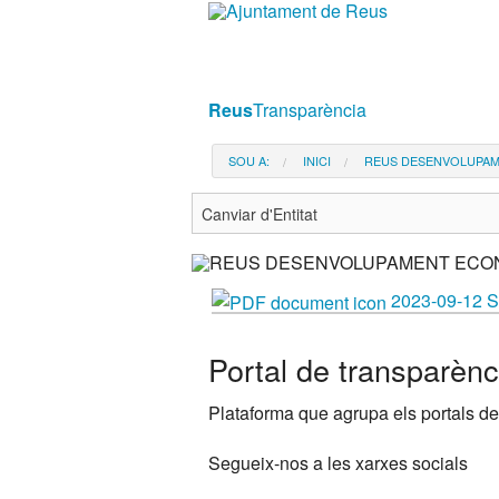
Ves
al
contingut.
|
Reus
Transparència
Salta
a
SOU A:
INICI
REUS DESENVOLUPAM
la
navegació
2023-09-12 
Portal de transparènc
Plataforma que agrupa els portals de
Segueix-nos a les xarxes socials