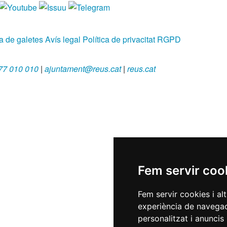
ca de galetes
Avís legal
Política de privacitat
RGPD
77 010 010
|
ajuntament@reus.cat
|
reus.cat
Fem servir coo
Fem servir cookies i al
experiència de navegac
personalitzat i anuncis 