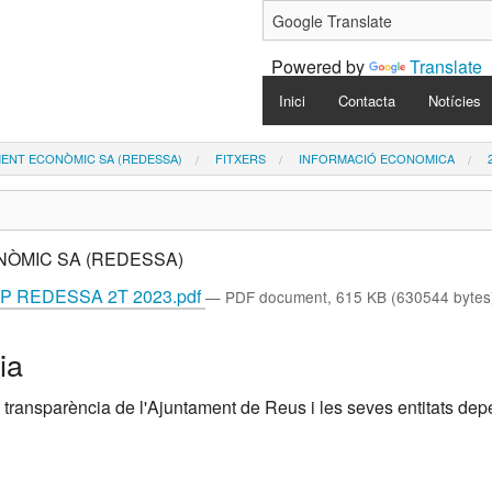
Powered by
Translate
Navigation
Inici
Contacta
Notícies
ENT ECONÒMIC SA (REDESSA)
FITXERS
INFORMACIÓ ECONOMICA
SP REDESSA 2T 2023.pdf
— PDF document, 615 KB (630544 bytes
ia
 transparència de l'Ajuntament de Reus i les seves entitats de