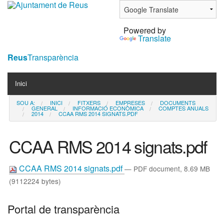
Ves
al
Powered by
contingut.
Translate
|
Salta
Reus
Transparència
a
Navigation
la
Inici
navegació
SOU A:
INICI
FITXERS
EMPRESES
DOCUMENTS
Contacta
GENERAL
INFORMACIÓ ECONÒMICA
COMPTES ANUALS
2014
CCAA RMS 2014 SIGNATS.PDF
Notícies
CCAA RMS 2014 signats.pdf
CCAA RMS 2014 signats.pdf
— PDF document, 8.69 MB
(9112224 bytes)
Portal de transparència