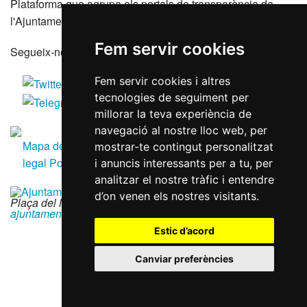
Plataforma que agrupa els portals de transparència de
l'Ajuntament de Reus i les seves entitats dependents
Fem servir cookies
Segueix-nos a les xarxes socials
Fem servir cookies i altres
tecnologies de seguiment per
millorar la teva experiència de
navegació al nostre lloc web, per
Mapa del lloc
Accessibilitat
Política de galetes
Avís
mostrar-te contingut personalitzat
legal
Política de privacitat
RGPD
i anuncis interessants per a tu, per
analitzar el nostre tràfic i entendre
d’on venen els nostres visitants.
Plaça del Mercadal · 43201 Reus
|
977 010 010
|
ajuntament@reus.cat
|
reus.cat
Estic d’acord
Canviar preferències