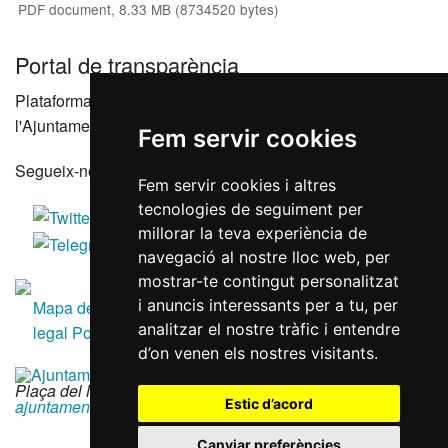
PDF document, 8.33 MB (8734520 bytes)
Portal de transparència
Plataforma que agrupa els portals de transparència de
l'Ajuntament de Reus i les seves entitats dependents
Fem servir cookies
Segueix-nos a les xarxes socials
Fem servir cookies i altres
tecnologies de seguiment per
millorar la teva experiència de
navegació al nostre lloc web, per
mostrar-te contingut personalitzat
i anuncis interessants per a tu, per
Mapa del lloc
Accessibilitat
Política de galetes
Avís
analitzar el nostre tràfic i entendre
legal
Política de privacitat
RGPD
d’on venen els nostres visitants.
Plaça del Mercadal · 43201 Reus
|
977 010 010
|
Estic d’acord
ajuntament@reus.cat
|
reus.cat
Canviar preferències