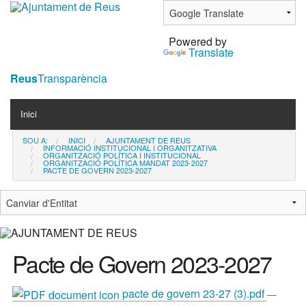
Ves
al
Powered by
contingut.
Translate
|
Salta
Reus
Transparència
a
Navigation
la
Inici
navegació
SOU A:
INICI
AJUNTAMENT DE REUS
Contacta
INFORMACIÓ INSTITUCIONAL I ORGANITZATIVA
ORGANITZACIÓ POLÍTICA I INSTITUCIONAL
ORGANITZACIÓ POLÍTICA MANDAT 2023-2027
PACTE DE GOVERN 2023-2027
Notícies
Pacte de Govern 2023-2027
pacte de govern 23-27 (3).pdf
—