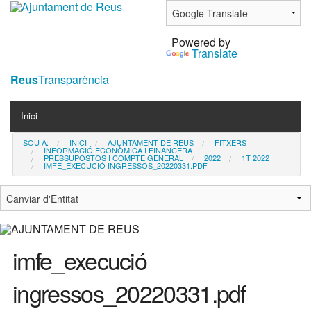
Ves
al
Powered by
contingut.
Translate
|
Salta
Reus
Transparència
a
Navigation
la
Inici
navegació
SOU A:
INICI
AJUNTAMENT DE REUS
FITXERS
Contacta
INFORMACIÓ ECONÒMICA I FINANCERA
PRESSUPOSTOS I COMPTE GENERAL
2022
1T 2022
IMFE_EXECUCIÓ INGRESSOS_20220331.PDF
Notícies
imfe_execució
ingressos_20220331.pdf