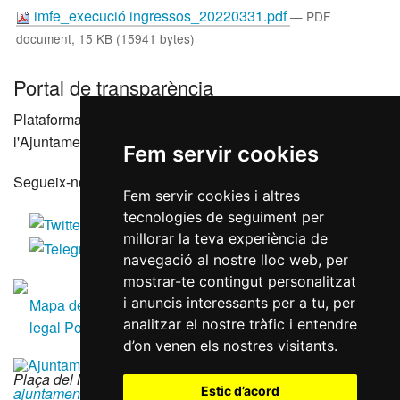
imfe_execució ingressos_20220331.pdf
— PDF
document, 15 KB (15941 bytes)
Portal de transparència
Plataforma que agrupa els portals de transparència de
l'Ajuntament de Reus i les seves entitats dependents
Fem servir cookies
Segueix-nos a les xarxes socials
Fem servir cookies i altres
tecnologies de seguiment per
millorar la teva experiència de
navegació al nostre lloc web, per
mostrar-te contingut personalitzat
i anuncis interessants per a tu, per
Mapa del lloc
Accessibilitat
Política de galetes
Avís
analitzar el nostre tràfic i entendre
legal
Política de privacitat
RGPD
d’on venen els nostres visitants.
Plaça del Mercadal · 43201 Reus
|
977 010 010
|
ajuntament@reus.cat
|
reus.cat
Estic d’acord