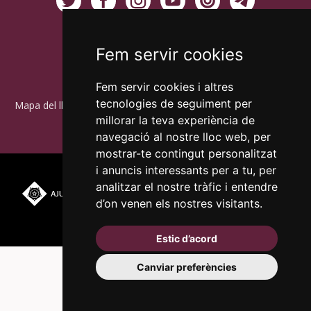
Fem servir cookies
Fem servir cookies i altres
tecnologies de seguiment per
Mapa del lloc
Accessibilitat
Política de galetes
Avís legal
millorar la teva experiència de
Política de privacitat
RGPD
navegació al nostre lloc web, per
mostrar-te contingut personalitzat
i anuncis interessants per a tu, per
Plaça del Mercadal ·
analitzar el nostre tràfic i entendre
43201 Reus
977 010 010
d’on venen els nostres visitants.
ajuntament@reus.cat
|
reus.cat
Estic d’acord
Canviar preferències