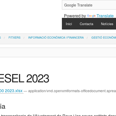
Powered by
Translate
Navigation
Inici
Contacta
Notícies
S
FITXERS
INFORMACIÓ ECONÒMICA I FINANCERA
GESTIÓ ECONÒM
CESEL 2023
0 2023.xlsx
— application/vnd.openxmlformats-officedocument.spre
ia
 transparència de l'Ajuntament de Reus i les seves entitats de