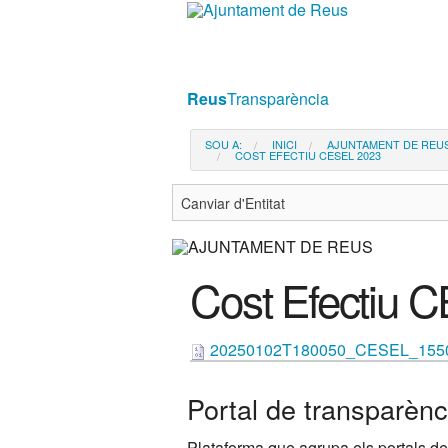
Ves
al
contingut.
|
Reus
Transparència
Salta
a
SOU A:
INICI
AJUNTAMENT DE REU
COST EFECTIU CESEL 2023
la
navegació
Cost Efectiu 
20250102T180050_CESEL_1550
Portal de transparènc
Plataforma que agrupa els portals de