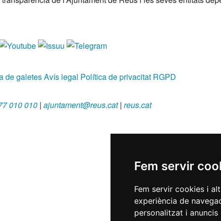
ca de galetes
Avís legal
Política de privacitat
RGPD
77 010 010
|
ajuntament@reus.cat
|
reus.cat
Fem servir coo
Fem servir cookies i al
experiència de navegac
personalitzat i anuncis 