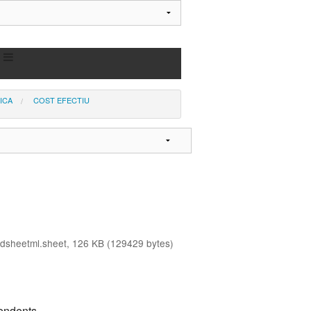
ICA
COST EFECTIU
adsheetml.sheet, 126 KB (129429 bytes)
pendents