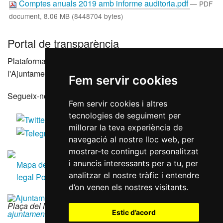
Comptes anuals 2019 amb informe auditoria.pdf
— PDF
document, 8.06 MB (8448704 bytes)
Portal de transparència
Plataforma que agrupa els portals de transparència de
l'Ajuntament de Reus i les seves entitats dependents
Fem servir cookies
Segueix-nos a les xarxes socials
Fem servir cookies i altres
tecnologies de seguiment per
millorar la teva experiència de
navegació al nostre lloc web, per
mostrar-te contingut personalitzat
i anuncis interessants per a tu, per
Mapa del lloc
Accessibilitat
Política de galetes
Avís
analitzar el nostre tràfic i entendre
legal
Política de privacitat
RGPD
d’on venen els nostres visitants.
Plaça del Mercadal · 43201 Reus
|
977 010 010
|
ajuntament@reus.cat
|
reus.cat
Estic d’acord