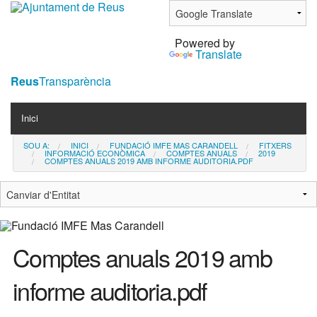
Ves
al
Powered by
contingut.
Translate
|
Salta
Reus
Transparència
a
Navigation
la
Inici
navegació
SOU A:
INICI
FUNDACIÓ IMFE MAS CARANDELL
FITXERS
Contacta
INFORMACIÓ ECONÒMICA
COMPTES ANUALS
2019
COMPTES ANUALS 2019 AMB INFORME AUDITORIA.PDF
Notícies
Comptes anuals 2019 amb
informe auditoria.pdf